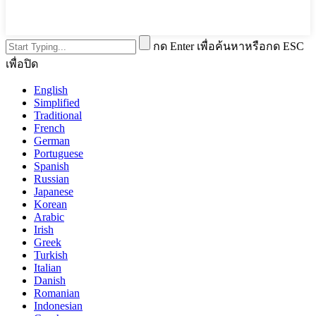
กด Enter เพื่อค้นหาหรือกด ESC
เพื่อปิด
English
Simplified
Traditional
French
German
Portuguese
Spanish
Russian
Japanese
Korean
Arabic
Irish
Greek
Turkish
Italian
Danish
Romanian
Indonesian