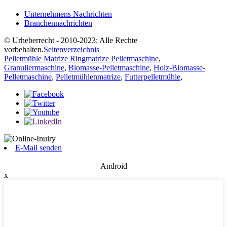
Unternehmens Nachrichten
Branchennachrichten
© Urheberrecht - 2010-2023: Alle Rechte
vorbehalten.
Seitenverzeichnis
Pelletmühle Matrize Ringmatrize Pelletmaschine
,
Granuliermaschine
,
Biomasse-Pelletmaschine
,
Holz-Biomasse-
Pelletmaschine
,
Pelletmühlenmatrize
,
Futterpelletmühle
,
E-Mail senden
Android
x