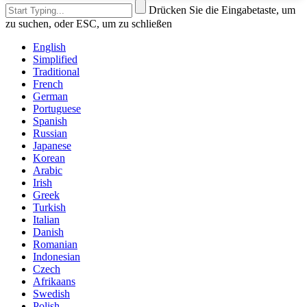
Drücken Sie die Eingabetaste, um
zu suchen, oder ESC, um zu schließen
English
Simplified
Traditional
French
German
Portuguese
Spanish
Russian
Japanese
Korean
Arabic
Irish
Greek
Turkish
Italian
Danish
Romanian
Indonesian
Czech
Afrikaans
Swedish
Polish